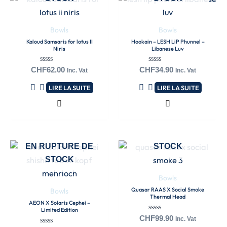
Bowls
Bowls
Kaloud Samsaris for lotus II
Hookain – LESH LiP Phunnel –
Niris
Libanese Luv
Note
Note
CHF
62.00
CHF
34.90
Inc. Vat
Inc. Vat
0
0
sur
sur
LIRE LA SUITE
LIRE LA SUITE
5
5
EN RUPTURE DE
EN RUPTURE DE
STOCK
STOCK
Bowls
Quasar RAAS X Social Smoke
Bowls
Thermal Head
AEON X Solaris Cephei –
Limited Edition
Note
CHF
99.90
Inc. Vat
0