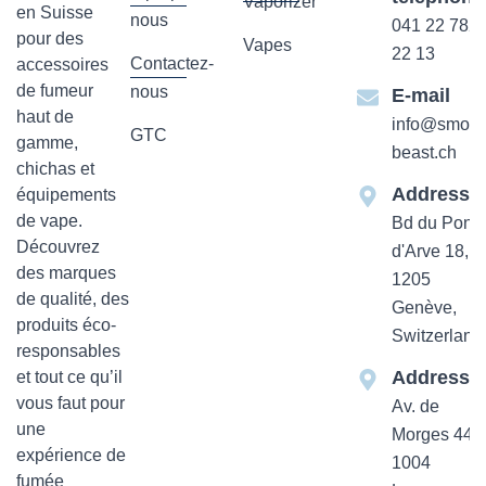
Vaporizer
en Suisse
nous
041 22 782
pour des
Vapes
22 13
Contactez-
accessoires
de fumeur
nous
E-mail
haut de
info@smok-
GTC
gamme,
beast.ch
chichas et
Addresse
équipements
de vape.
Bd du Pont-
Découvrez
d'Arve 18,
des marques
1205
de qualité, des
Genève,
produits éco-
Switzerland
responsables
Addresse
et tout ce qu’il
vous faut pour
Av. de
une
Morges 44
expérience de
1004
fumée