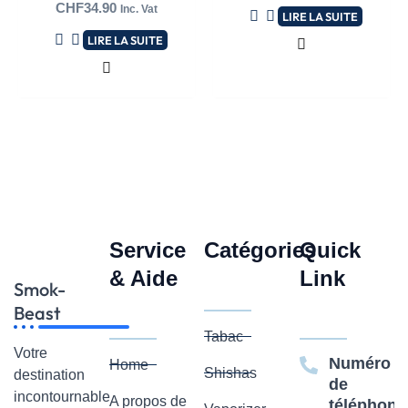
Note
CHF
34.90
sur
Inc. Vat
LIRE LA SUITE
0
5
sur
LIRE LA SUITE
5
Service
Catégories
Quick
& Aide
Link
Smok-
Beast
Tabac
Votre
Numéro
Home
Shishas
destination
de
incontournable
A propos de
téléphone