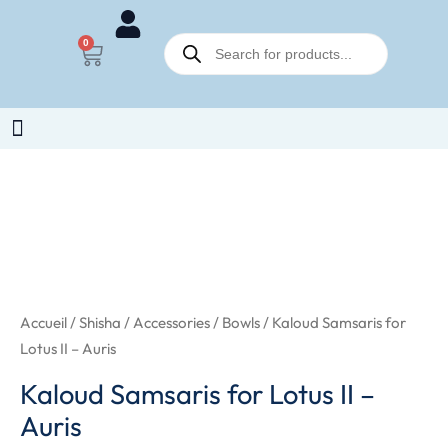
Kaloud
Aller
Samsaris
Recherche
au
0
Panier
de
for
contenu
produits
Lotus
II
-
Auris
quantité
de
Kaloud
Samsaris
for
Lotus
Accueil
/
Shisha
/
Accessories
/
Bowls
/ Kaloud Samsaris for
II
Lotus II – Auris
-
Kaloud Samsaris for Lotus II –
Auris
Auris