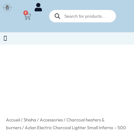
Azlan
Aller
Electric
Recherche
au
0
Panier
de
Charcoal
contenu
produits
Lighter
Small
Inferno
-
quantité
500
de
W
Azlan
Electric
Charcoal
Lighter
Small
Inferno
-
Accueil
/
Shisha
/
Accessories
/
Charcoal heaters &
500
burners
/ Azlan Electric Charcoal Lighter Small Inferno – 500
W