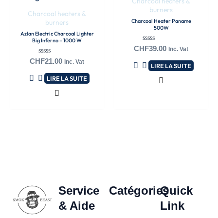
Charcoal heaters &
burners
Charcoal heaters &
Nom
Charcoal Heater Paname
burners
500W
Azlan Electric Charcoal Lighter
Big Inferno – 1000 W
Note
CHF
39.00
Inc. Vat
0
Note
CHF
21.00
sur
E-mail
Inc. Vat
LIRE LA SUITE
0
5
sur
LIRE LA SUITE
5
Service
Catégories
Quick
& Aide
Link