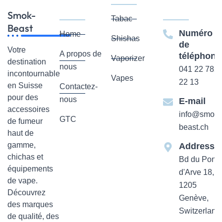
Smok-
Tabac
Beast
Numéro
Home
Shishas
de
Votre
A propos de
téléphone
Vaporizer
destination
nous
041 22 782
incontournable
Vapes
22 13
en Suisse
Contactez-
pour des
nous
E-mail
accessoires
info@smok-
GTC
de fumeur
beast.ch
haut de
gamme,
Addresse
chichas et
Bd du Pont-
équipements
d'Arve 18,
de vape.
1205
Découvrez
Genève,
des marques
Switzerland
de qualité, des