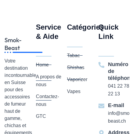
Service
Catégories
Quick
& Aide
Link
Smok-
Beast
Tabac
Votre
Numéro
Home
Shishas
destination
de
incontournable
A propos de
téléphone
Vaporizer
en Suisse
nous
041 22 782
pour des
Vapes
22 13
Contactez-
accessoires
de fumeur
nous
E-mail
haut de
info@smok-
GTC
gamme,
beast.ch
chichas et
Addresse
équipements