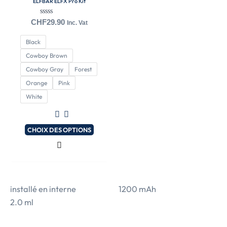
ELFBAR ELFX Pro Kit
plusieurs
variations.
Note
CHF
29.90
Inc. Vat
0
Les
sur
Black
5
options
Cowboy Brown
peuvent
Cowboy Gray
Forest
être
Orange
Pink
choisies
White
sur
la
page
CHOIX DES OPTIONS
du
produit
installé en interne
1200 mAh
2.0 ml