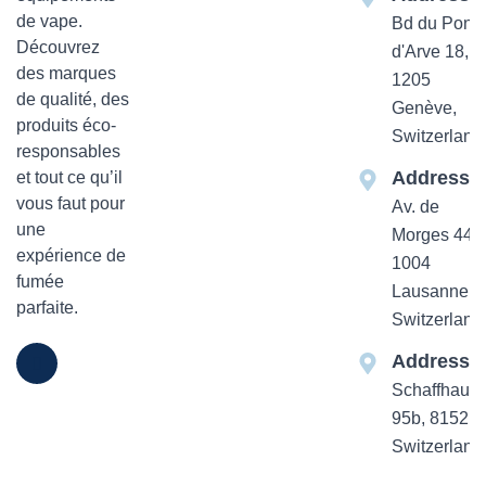
de vape.
Bd du Pont-
Découvrez
d'Arve 18,
des marques
1205
de qualité, des
Genève,
produits éco-
Switzerland
responsables
Addresse
et tout ce qu’il
vous faut pour
Av. de
une
Morges 44
expérience de
1004
fumée
Lausanne,
parfaite.
Switzerland
Addresse
Schaffhause
95b, 8152 Z
Switzerland