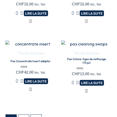
Note
Note
CHF
15.00
CHF
15.00
Inc. Vat
Inc. Vat
0
0
sur
sur
LIRE LA SUITE
LIRE LA SUITE
5
5
EN RUPTURE DE
EN RUPTURE DE
STOCK
STOCK
Pax Accessories
Pax Accessories
Pax Cotons-tiges de nettoyage
Pax Concentrate Insert adaptor
(75 pc)
Note
CHF
42.00
Inc. Vat
Note
CHF
13.00
Inc. Vat
0
0
sur
sur
LIRE LA SUITE
5
LIRE LA SUITE
5