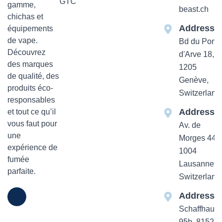
GTC
gamme,
beast.ch
chichas et
Addresse
équipements
de vape.
Bd du Pont-
Découvrez
d'Arve 18,
des marques
1205
de qualité, des
Genève,
produits éco-
Switzerland
responsables
Addresse
et tout ce qu’il
vous faut pour
Av. de
une
Morges 44
expérience de
1004
fumée
Lausanne,
parfaite.
Switzerland
Addresse
Schaffhause
95b, 8152 Z