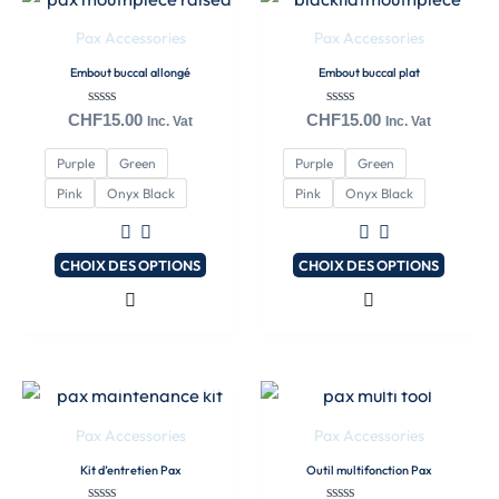
produit
produit
Pax Accessories
Pax Accessories
a
a
Embout buccal allongé
Embout buccal plat
plusieurs
plusieurs
variations.
variations.
Note
Note
CHF
15.00
CHF
15.00
Inc. Vat
Inc. Vat
0
0
Les
Les
sur
sur
Purple
Green
Purple
Green
5
5
options
options
Pink
Onyx Black
Pink
Onyx Black
peuvent
peuvent
être
être
choisies
choisies
CHOIX DES OPTIONS
CHOIX DES OPTIONS
sur
sur
la
la
EN RUPTURE DE
EN RUPTURE DE
page
page
STOCK
STOCK
du
du
produit
produit
Pax Accessories
Pax Accessories
Kit d’entretien Pax
Outil multifonction Pax