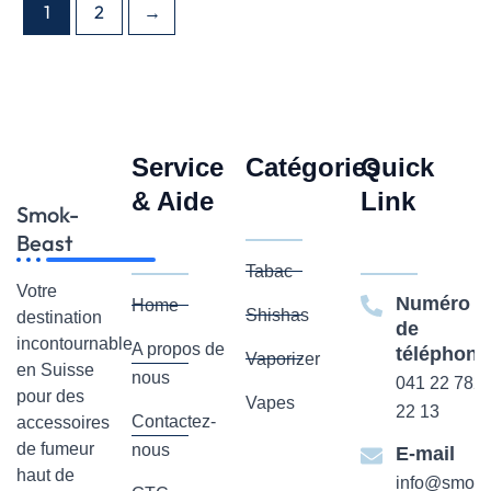
1
2
→
Service
Catégories
Quick
& Aide
Link
Smok-
Beast
Tabac
Votre
Numéro
Home
Shishas
destination
de
incontournable
A propos de
téléphone
Vaporizer
en Suisse
nous
041 22 782
pour des
Vapes
22 13
Contactez-
accessoires
de fumeur
nous
E-mail
haut de
info@smok-