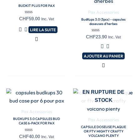
BUDKIT PLUS FOR PAX
Pax Accessories
Note
CHF
59.00
Inc. Vat
BudKups 3.0 (3pcs) – capsules
0
doseuses d’herbes
sur
LIRE LA SUITE
5
Note
CHF
23.90
Inc. Vat
0
sur
5
AJOUTER AU PANIER
EN RUPTURE DE
STOCK
Pax Accessories
BUDKUPS 3.0 CAPSULES BUD
Pax Accessories
CASE 6-PACK FOR PAX
CAPSULE DOSEUSE PLAQUE
OR FTV MIGHTY CRAFTY
Note
VOLCANO PLENTY
CHF
40.00
Inc. Vat