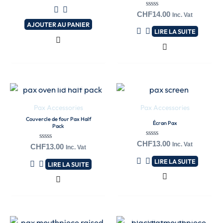
0
sur
Note
5
CHF
14.00
Inc. Vat
0
AJOUTER AU PANIER
sur
LIRE LA SUITE
5
EN RUPTURE DE
EN RUPTURE DE
STOCK
STOCK
Pax Accessories
Pax Accessories
Couvercle de four Pax Half
Écran Pax
Pack
Note
CHF
13.00
Inc. Vat
Note
CHF
13.00
Inc. Vat
0
0
sur
sur
LIRE LA SUITE
5
LIRE LA SUITE
5
EN RUPTURE DE
STOCK
Ce
Ce