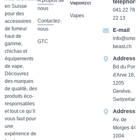
A propos de
téléphone
Vaporizer
en Suisse
nous
041 22 782
pour des
Vapes
22 13
Contactez-
accessoires
de fumeur
nous
E-mail
haut de
info@smok-
GTC
gamme,
beast.ch
chichas et
Addresse
équipements
de vape.
Bd du Pont-
Découvrez
d'Arve 18,
des marques
1205
de qualité, des
Genève,
produits éco-
Switzerland
responsables
Addresse
et tout ce qu’il
vous faut pour
Av. de
une
Morges 44
expérience de
1004