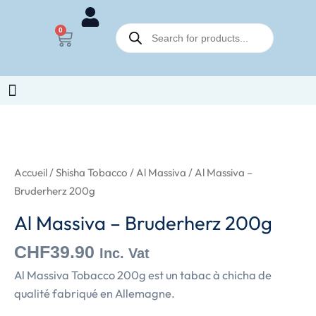
Al
Aller
Massiva
Recherche
au
0
Panier
de
-
contenu
produits
Bruderherz
200g
quantité
de
Al
Accueil
/
Shisha Tobacco
/
Al Massiva
/ Al Massiva –
Massiva
Bruderherz 200g
-
Al Massiva – Bruderherz 200g
Bruderherz
200g
CHF
39.90
Inc. Vat
Al Massiva Tobacco 200g est un tabac à chicha de
qualité fabriqué en Allemagne.