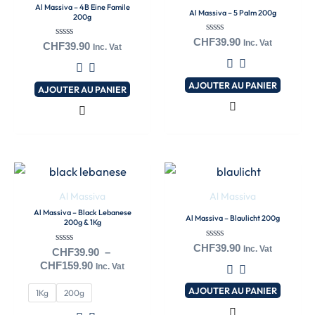
Al Massiva – 4B Eine Famile
Al Massiva – 5 Palm 200g
200g
Note
CHF
39.90
Inc. Vat
Note
CHF
39.90
Inc. Vat
0
0
sur
sur
5
5
AJOUTER AU PANIER
AJOUTER AU PANIER
Plage
Ce
de
produit
prix :
Al Massiva
Al Massiva
a
CHF39.90
Al Massiva – Black Lebanese
Al Massiva – Blaulicht 200g
à
200g & 1Kg
plusieurs
CHF159.90
variations.
Note
CHF
39.90
Inc. Vat
Note
CHF
39.90
–
0
0
Les
CHF
159.90
sur
Inc. Vat
sur
5
options
5
AJOUTER AU PANIER
1Kg
200g
peuvent