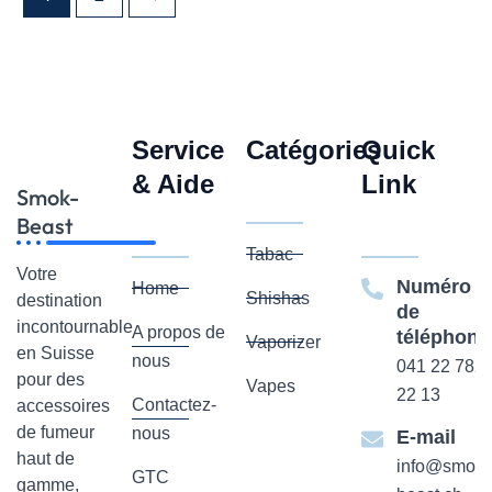
Service
Catégories
Quick
& Aide
Link
Smok-
Beast
Tabac
Votre
Numéro
Home
Shishas
destination
de
incontournable
A propos de
téléphone
Vaporizer
en Suisse
nous
041 22 782
pour des
Vapes
22 13
Contactez-
accessoires
de fumeur
nous
E-mail
haut de
info@smok-
GTC
gamme,