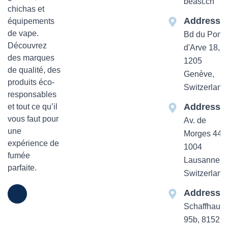
beast.ch
chichas et
Addresse
équipements
de vape.
Bd du Pont-
Découvrez
d'Arve 18,
des marques
1205
de qualité, des
Genève,
produits éco-
Switzerland
responsables
Addresse
et tout ce qu’il
vous faut pour
Av. de
une
Morges 44
expérience de
1004
fumée
Lausanne,
parfaite.
Switzerland
Addresse
Schaffhause
95b, 8152 Z