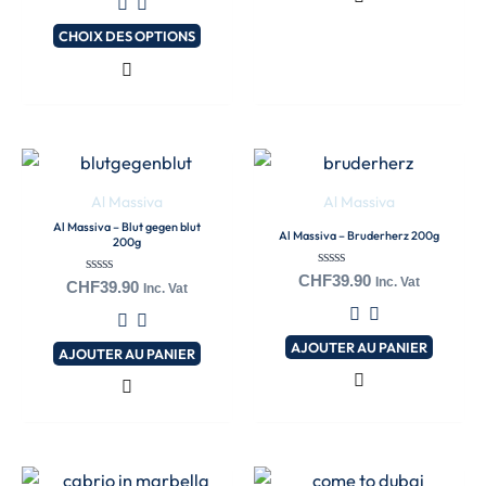
être
choisies
CHOIX DES OPTIONS
sur
la
page
du
produit
Al Massiva
Al Massiva
Al Massiva – Blut gegen blut
Al Massiva – Bruderherz 200g
200g
Note
CHF
39.90
Inc. Vat
Note
CHF
39.90
Inc. Vat
0
0
sur
sur
5
5
AJOUTER AU PANIER
AJOUTER AU PANIER