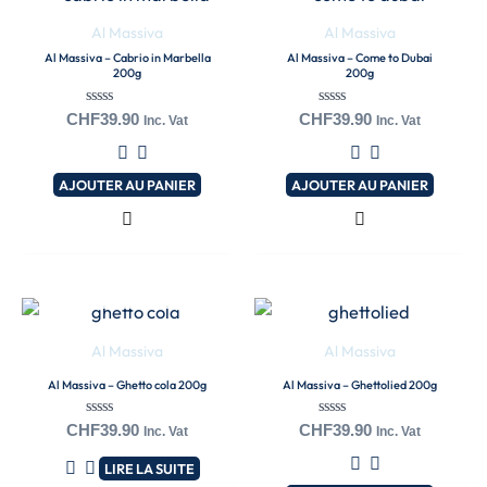
Al Massiva
Al Massiva
Al Massiva – Cabrio in Marbella
Al Massiva – Come to Dubai
200g
200g
Note
Note
CHF
39.90
CHF
39.90
Inc. Vat
Inc. Vat
0
0
sur
sur
5
5
AJOUTER AU PANIER
AJOUTER AU PANIER
EN RUPTURE DE
STOCK
Al Massiva
Al Massiva
Al Massiva – Ghetto cola 200g
Al Massiva – Ghettolied 200g
Note
Note
CHF
39.90
CHF
39.90
Inc. Vat
Inc. Vat
0
0
sur
sur
LIRE LA SUITE
5
5