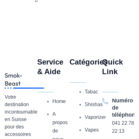
Service
Catégories
Quick
& Aide
Link
Smok-
Beast
Tabac
Votre
Numéro
Home
Shishas
destination
de
incontournable
A
téléphone
Vaporizer
en Suisse
propos
041 22 782
pour des
Vapes
de
22 13
accessoires