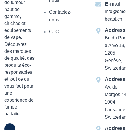
nous
de fumeur
E-mail
haut de
info@smok-
Contactez-
gamme,
beast.ch
nous
chichas et
Addresse
équipements
GTC
de vape.
Bd du Pont-
Découvrez
d'Arve 18,
des marques
1205
de qualité, des
Genève,
produits éco-
Switzerland
responsables
Addresse
et tout ce qu’il
vous faut pour
Av. de
une
Morges 44
expérience de
1004
fumée
Lausanne,
parfaite.
Switzerland
Addresse