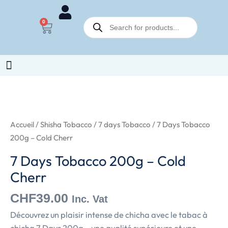
7
Aller
Days
Recherche
au
0
Panier
de
Tobacco
contenu
produits
200g
-
Cold
Cherr
quantité
de
7
Accueil
/
Shisha Tobacco
/
7 days Tobacco
/ 7 Days Tobacco
Days
200g – Cold Cherr
Tobacco
7 Days Tobacco 200g – Cold
200g
Cherr
-
Cold
CHF
39.00
Inc. Vat
Cherr
Découvrez un plaisir intense de chicha avec le tabac à