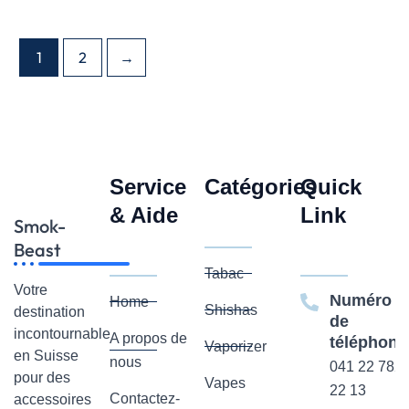
1
2
→
Service
Catégories
Quick
& Aide
Link
Smok-
Beast
Tabac
Votre
Numéro
Home
Shishas
destination
de
incontournable
A propos de
téléphone
Vaporizer
en Suisse
nous
041 22 782
pour des
Vapes
22 13
Contactez-
accessoires