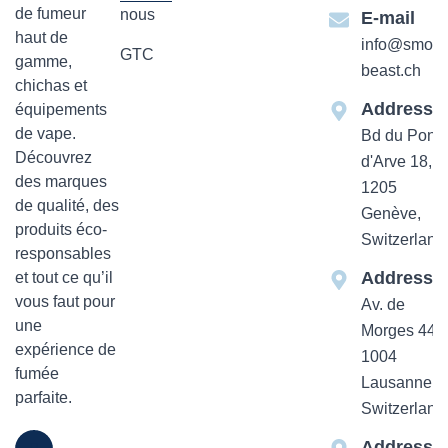
de fumeur
nous
E-mail
haut de
info@smok-
GTC
gamme,
beast.ch
chichas et
Addresse
équipements
de vape.
Bd du Pont-
Découvrez
d'Arve 18,
des marques
1205
de qualité, des
Genève,
produits éco-
Switzerland
responsables
Addresse
et tout ce qu’il
vous faut pour
Av. de
une
Morges 44
expérience de
1004
fumée
Lausanne,
parfaite.
Switzerland
Addresse