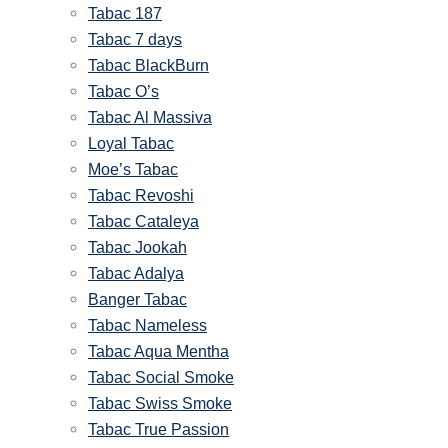
Tabac 187
Tabac 7 days
Tabac BlackBurn
Tabac O’s
Tabac Al Massiva
Loyal Tabac
Moe’s Tabac
Tabac Revoshi
Tabac Cataleya
Tabac Jookah
Tabac Adalya
Banger Tabac
Tabac Nameless
Tabac Aqua Mentha
Tabac Social Smoke
Tabac Swiss Smoke
Tabac True Passion