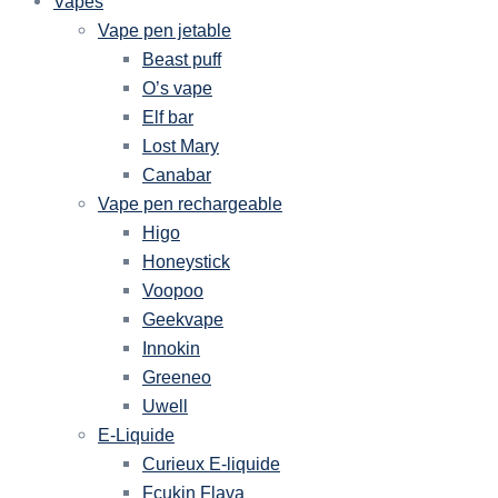
Vapes
Vape pen jetable
Beast puff
O’s vape
Elf bar
Lost Mary
Canabar
Vape pen rechargeable
Higo
Honeystick
Voopoo
Geekvape
Innokin
Greeneo
Uwell
E-Liquide
Curieux E-liquide
Fcukin Flava