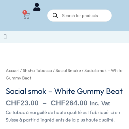
Aller
Recherche
au
0
Panier
de
contenu
produits
Plage
quantité
de
de
prix :
Social
Accueil
/
Shisha Tobacco
/
Social Smoke
/ Social smok – White
CHF23.00
smok
Gummy Beat
à
-
Social smok – White Gummy Beat
CHF264.00
White
Gummy
CHF
23.00
–
CHF
264.00
Inc. Vat
Beat
Ce tabac à narguilé de haute qualité est fabriqué ici en
Suisse à partir d’ingrédients de la plus haute qualité.