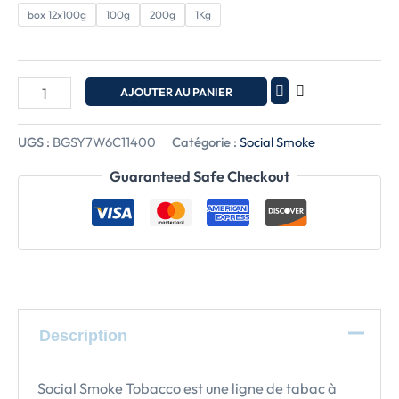
box 12x100g
100g
200g
1Kg
AJOUTER AU PANIER
UGS :
BGSY7W6C11400
Catégorie :
Social Smoke
Guaranteed Safe Checkout
Description
Social Smoke Tobacco est une ligne de tabac à