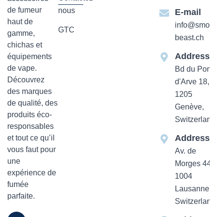
de fumeur
nous
E-mail
haut de
info@smok-
GTC
gamme,
beast.ch
chichas et
Addresse
équipements
de vape.
Bd du Pont-
Découvrez
d'Arve 18,
des marques
1205
de qualité, des
Genève,
produits éco-
Switzerland
responsables
Addresse
et tout ce qu’il
vous faut pour
Av. de
une
Morges 44
expérience de
1004
fumée
Lausanne,
parfaite.
Switzerland