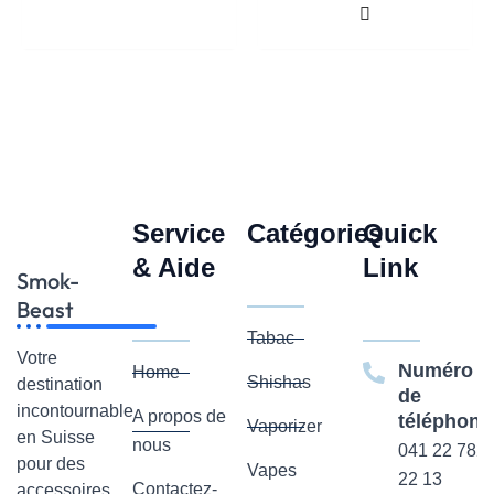
sur
sur
la
la
page
page
du
du
produit
produit
Service
Catégories
Quick
& Aide
Link
Smok-
Beast
Tabac
Votre
Numéro
Home
Shishas
destination
de
incontournable
A propos de
téléphone
Vaporizer
en Suisse
nous
041 22 782
pour des
Vapes
22 13
Contactez-
accessoires