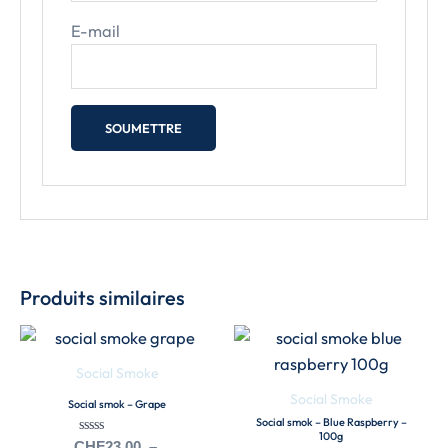
E-mail
Produits similaires
Plage
Ce
de
produit
prix :
Social Smoke
a
CHF23.00
Social Smoke
Social smok – Grape
à
plusieurs
Social smok – Blue Raspberry –
CHF264.00
100g
variations.
Note
CHF
23.00
–