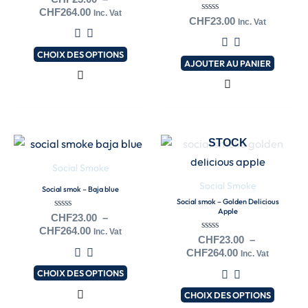
0
Les
CHF
264.00
Inc. Vat
sur
Note
CHF
23.00
Inc. Vat
5
0
options
sur
peuvent
5
CHOIX DES OPTIONS
AJOUTER AU PANIER
être
choisies
sur
la
EN RUPTURE DE
page
Plage
Plage
Ce
Ce
STOCK
de
de
du
produit
produit
prix :
prix :
Social Smoke
produit
a
a
CHF23.00
CHF23.00
Social Smoke
Social smok – Baja blue
à
à
plusieurs
plusieurs
Social smok – Golden Delicious
CHF264.00
CHF264.00
Apple
variations.
variations.
Note
CHF
23.00
–
0
Les
Les
CHF
264.00
Inc. Vat
sur
Note
CHF
23.00
–
5
0
options
options
CHF
264.00
Inc. Vat
sur
peuvent
peuvent
5
CHOIX DES OPTIONS
être
être
CHOIX DES OPTIONS
choisies
choisies