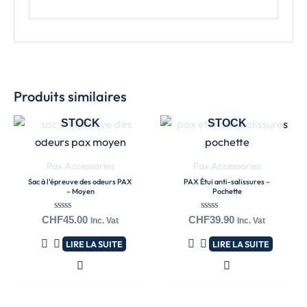
Produits similaires
EN RUPTURE DE
EN RUPTURE DE
STOCK
STOCK
Pax Accessories
Pax Accessories
Sac à l’épreuve des odeurs PAX
PAX Étui anti-salissures –
– Moyen
Pochette
Note
Note
CHF
45.00
CHF
39.90
Inc. Vat
Inc. Vat
0
0
sur
sur
LIRE LA SUITE
LIRE LA SUITE
5
5