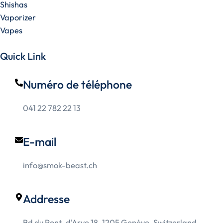
Shishas
Vaporizer
Vapes
Quick Link
Numéro de téléphone
041 22 782 22 13
E-mail
info@smok-beast.ch
Addresse
Bd du Pont-d'Arve 18, 1205 Genève, Switzerland