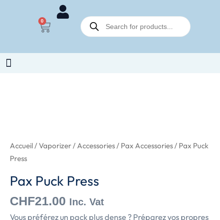
Aller
Recherche
au
0
Panier
de
contenu
produits
Accueil
/
Vaporizer
/
Accessories
/
Pax Accessories
/ Pax Puck
Press
Pax Puck Press
CHF
21.00
Inc. Vat
Vous préférez un pack plus dense ? Préparez vos propres