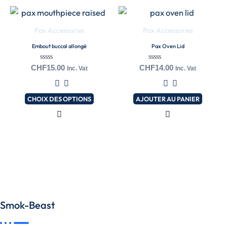
Ce
produit
Pax Accessories
Pax Accessories
a
Embout buccal allongé
Pax Oven Lid
plusieurs
variations.
Note
Note
CHF
15.00
CHF
14.00
Inc. Vat
Inc. Vat
0
0
Les
sur
sur
5
5
options
CHOIX DES OPTIONS
AJOUTER AU PANIER
peuvent
être
choisies
sur
la
page
du
produit
Smok-Beast