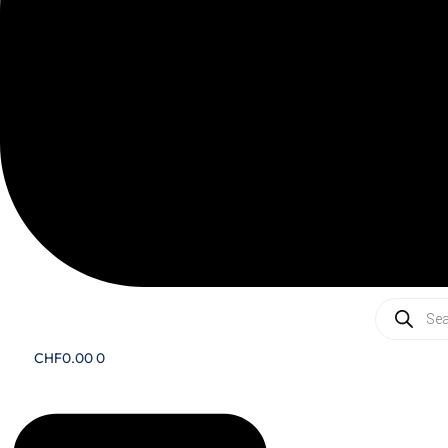
Recherc
de
produits
CHF
0.00
0