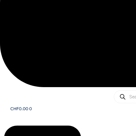
Recherc
de
produits
CHF
0.00
0