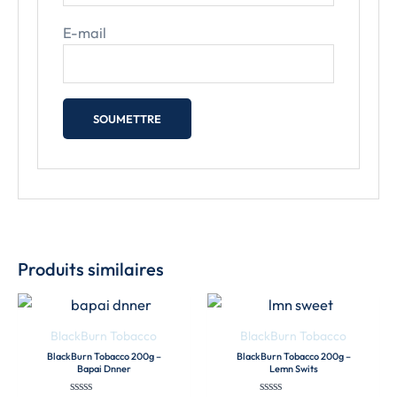
E-mail
Produits similaires
BlackBurn Tobacco
BlackBurn Tobacco
BlackBurn Tobacco 200g –
BlackBurn Tobacco 200g –
Bapai Dnner
Lemn Swits