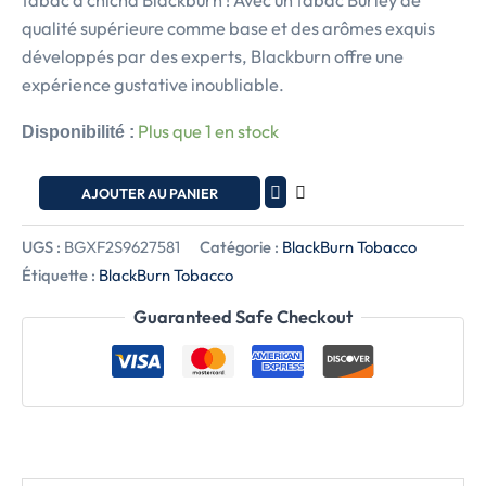
tabac à chicha Blackburn ! Avec un tabac Burley de
qualité supérieure comme base et des arômes exquis
développés par des experts, Blackburn offre une
expérience gustative inoubliable.
Plus que 1 en stock
Disponibilité :
AJOUTER AU PANIER
UGS :
BGXF2S9627581
Catégorie :
BlackBurn Tobacco
Étiquette :
BlackBurn Tobacco
Guaranteed Safe Checkout