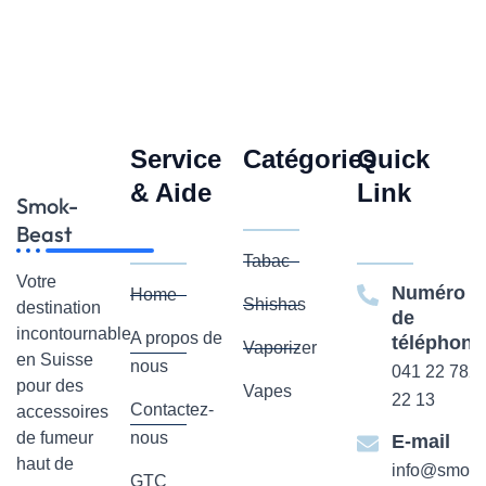
Service
Catégories
Quick
& Aide
Link
Smok-
Beast
Tabac
Votre
Numéro
Home
Shishas
destination
de
incontournable
A propos de
téléphone
Vaporizer
en Suisse
nous
041 22 782
pour des
Vapes
22 13
Contactez-
accessoires
de fumeur
nous
E-mail
haut de
info@smok-
GTC