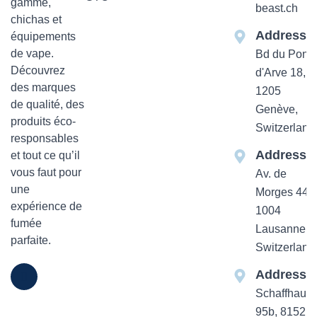
gamme,
beast.ch
chichas et
Addresse
équipements
de vape.
Bd du Pont-
Découvrez
d'Arve 18,
des marques
1205
de qualité, des
Genève,
produits éco-
Switzerland
responsables
Addresse
et tout ce qu’il
vous faut pour
Av. de
une
Morges 44
expérience de
1004
fumée
Lausanne,
parfaite.
Switzerland
Addresse
Schaffhause
95b, 8152 Z