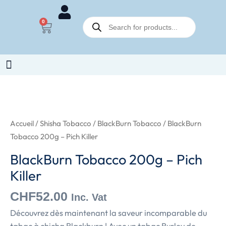
BlackBurn
Aller
Tobacco
Recherche
au
0
Panier
de
200g
contenu
produits
-
Pich
Killer
quantité
de
BlackBurn
Accueil
/
Shisha Tobacco
/
BlackBurn Tobacco
/ BlackBurn
Tobacco
Tobacco 200g – Pich Killer
200g
BlackBurn Tobacco 200g – Pich
-
Killer
Pich
Killer
CHF
52.00
Inc. Vat
Découvrez dès maintenant la saveur incomparable du