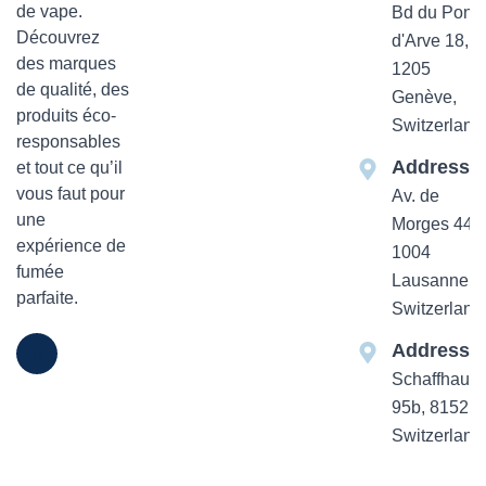
de vape.
Bd du Pont-
Découvrez
d'Arve 18,
des marques
1205
de qualité, des
Genève,
produits éco-
Switzerland
responsables
Addresse
et tout ce qu’il
vous faut pour
Av. de
une
Morges 44
expérience de
1004
fumée
Lausanne,
parfaite.
Switzerland
Addresse
Schaffhause
95b, 8152 Z
Switzerland