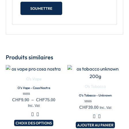
Produits similaires
Plage
Ce
de
produit
prix :
O's Vape
a
CHF9.90
O's Tobacco
O’s Vape – Cosa Nostra
à
plusieurs
CHF75.00
O’s Tobacco – Unknown
variations.
Note
CHF
9.90
–
CHF
75.00
0
Les
Inc. Vat
Note
sur
CHF
39.00
Inc. Vat
0
5
options
sur
5
peuvent
CHOIX DES OPTIONS
AJOUTER AU PANIER
être