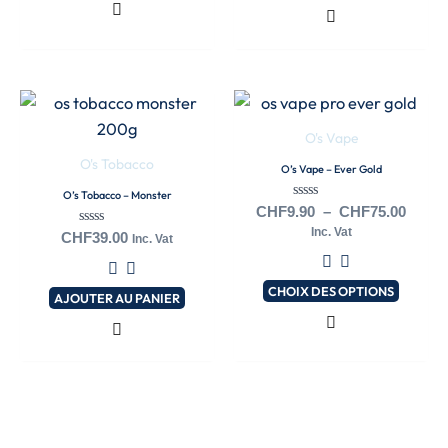
choisies
sur
la
Plage
page
Ce
de
du
produit
prix :
O's Vape
produit
a
CHF9.
O's Tobacco
O’s Vape – Ever Gold
à
plusieurs
CHF75
O’s Tobacco – Monster
variations.
Note
CHF
9.90
–
CHF
75.00
0
Les
Inc. Vat
Note
CHF
39.00
sur
Inc. Vat
0
5
options
sur
5
peuvent
CHOIX DES OPTIONS
AJOUTER AU PANIER
être
choisies
sur
la
page
du