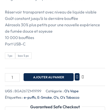
Réservoir transparent avec niveau de liquide visible
Goût constant jusqu’à la dernière bouffée
Aérosols 30% plus petits pour une nouvelle expérience
de fumée douce et soyeuse
10 000 bouffées
Port USB-C
1 pc
box 5 pc
AJOUTER AU PANIER
UGS :
BGA267ZM19199
Catégorie :
O's Vape
Étiquettes :
e-puffs
,
E-Smoke
,
O's
,
O's Tobacco
Guaranteed Safe Checkout