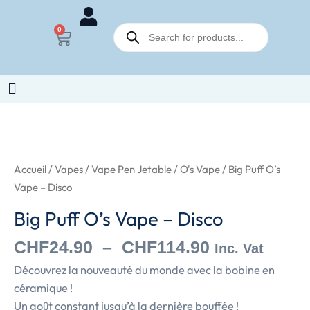
Aller
Recherche
au
0
Panier
de
contenu
produits
Plage
quantité
de
de
prix :
Big
Accueil
/
Vapes
/
Vape Pen Jetable
/
O's Vape
/ Big Puff O’s
CHF24.90
Puff
Vape – Disco
à
O's
Big Puff O’s Vape – Disco
CHF114.90
Vape
-
CHF
24.90
–
CHF
114.90
Inc. Vat
Disco
Découvrez la nouveauté du monde avec la bobine en
céramique !
Un goût constant jusqu’à la dernière bouffée !