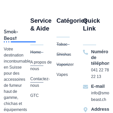
produit
Service
Catégories
Quick
& Aide
Link
Smok-
Beast
Tabac
Votre
Numéro
Home
Shishas
destination
de
incontournable
A propos de
téléphone
Vaporizer
en Suisse
nous
041 22 782
pour des
Vapes
22 13
Contactez-
accessoires
de fumeur
nous
E-mail
haut de
info@smok-
GTC
gamme,
beast.ch
chichas et
Addresse
équipements