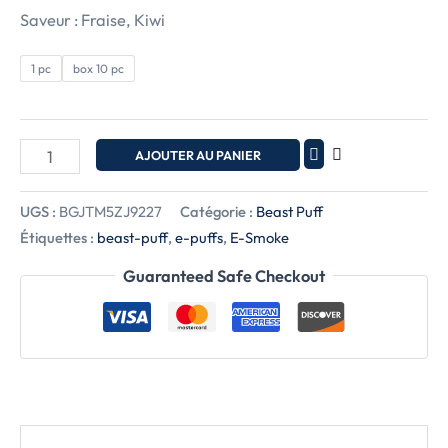
Saveur : Fraise, Kiwi
1 pc
box 10 pc
AJOUTER AU PANIER
UGS :
BGJTM5ZJ9227
Catégorie :
Beast Puff
Étiquettes :
beast-puff
,
e-puffs
,
E-Smoke
Guaranteed Safe Checkout