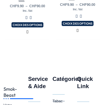
CHF90.00
CHF90
variations.
variations.
Note
CHF
9.90
–
CHF
90.00
Note
CHF
9.90
–
CHF
90.00
0
0
Les
Les
Inc. Vat
sur
Inc. Vat
sur
5
options
options
5
peuvent
peuvent
CHOIX DES OPTIONS
CHOIX DES OPTIONS
être
être
choisies
choisies
sur
sur
la
la
page
page
du
du
produit
produit
Service
Catégories
Quick
& Aide
Link
Smok-
Beast
Tabac