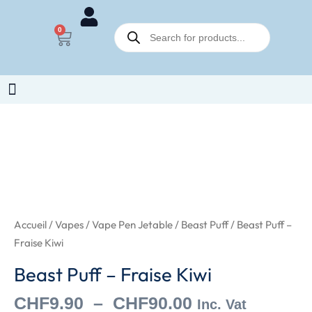
Aller
Recherche
au
0
Panier
de
contenu
produits
Plage
quantité
de
de
prix :
Beast
CHF9.90
Puff
à
-
CHF90.00
Fraise
Accueil
/
Vapes
/
Vape Pen Jetable
/
Beast Puff
/ Beast Puff –
Kiwi
Fraise Kiwi
Beast Puff – Fraise Kiwi
CHF
9.90
–
CHF
90.00
Inc. Vat