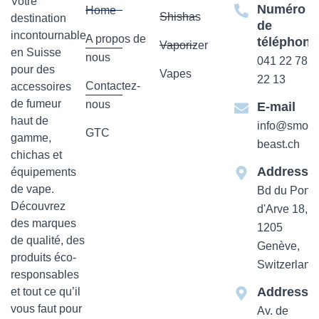
Votre
Numéro
Home
Shishas
destination
de
incontournable
A propos de
téléphone
Vaporizer
en Suisse
nous
041 22 782
pour des
Vapes
22 13
Contactez-
accessoires
de fumeur
nous
E-mail
haut de
info@smok-
GTC
gamme,
beast.ch
chichas et
Addresse
équipements
de vape.
Bd du Pont-
Découvrez
d'Arve 18,
des marques
1205
de qualité, des
Genève,
produits éco-
Switzerland
responsables
Addresse
et tout ce qu’il
vous faut pour
Av. de