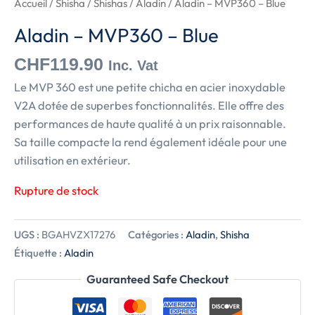
Accueil
/
Shisha
/
Shishas
/
Aladin
/ Aladin – MVP360 – Blue
Aladin – MVP360 – Blue
CHF
119.90
Inc. Vat
Le MVP 360 est une petite chicha en acier inoxydable
V2A dotée de superbes fonctionnalités. Elle offre des
performances de haute qualité à un prix raisonnable.
Sa taille compacte la rend également idéale pour une
utilisation en extérieur.
Rupture de stock
UGS :
BGAHVZX17276
Catégories :
Aladin
,
Shisha
Étiquette :
Aladin
Guaranteed Safe Checkout