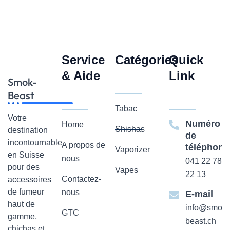
Service
Catégories
Quick
& Aide
Link
Smok-
Beast
Tabac
Votre
Numéro
Home
Shishas
destination
de
incontournable
A propos de
téléphone
Vaporizer
en Suisse
nous
041 22 782
pour des
Vapes
22 13
Contactez-
accessoires
de fumeur
nous
E-mail
haut de
info@smok-
GTC
gamme,
beast.ch
chichas et