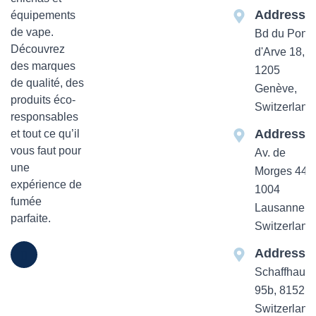
Addresse
équipements
de vape.
Bd du Pont-
Découvrez
d'Arve 18,
des marques
1205
de qualité, des
Genève,
produits éco-
Switzerland
responsables
Addresse
et tout ce qu’il
vous faut pour
Av. de
une
Morges 44
expérience de
1004
fumée
Lausanne,
parfaite.
Switzerland
Addresse
Schaffhause
95b, 8152 Z
Switzerland