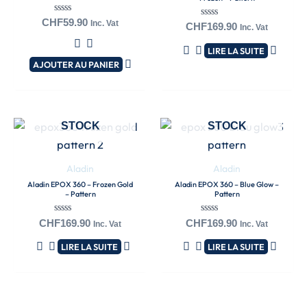
Note
CHF
59.90
Inc. Vat
Note
CHF
169.90
Inc. Vat
0
0
sur
sur
5
LIRE LA SUITE
5
AJOUTER AU PANIER
EN RUPTURE DE
EN RUPTURE DE
STOCK
STOCK
Aladin
Aladin
Aladin EPOX 360 – Frozen Gold
Aladin EPOX 360 – Blue Glow –
– Pattern
Pattern
Note
Note
CHF
169.90
CHF
169.90
Inc. Vat
Inc. Vat
0
0
sur
sur
LIRE LA SUITE
LIRE LA SUITE
5
5