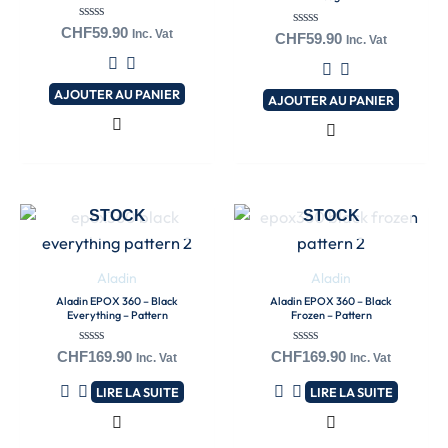
Note
CHF
59.90
Inc. Vat
Note
CHF
59.90
Inc. Vat
0
0
sur
sur
5
5
AJOUTER AU PANIER
AJOUTER AU PANIER
EN RUPTURE DE
EN RUPTURE DE
STOCK
STOCK
Aladin
Aladin
Aladin EPOX 360 – Black
Aladin EPOX 360 – Black
Everything – Pattern
Frozen – Pattern
Note
Note
CHF
169.90
CHF
169.90
Inc. Vat
Inc. Vat
0
0
sur
sur
LIRE LA SUITE
LIRE LA SUITE
5
5