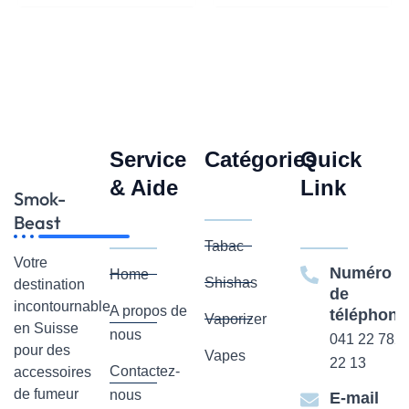
Service
Catégories
Quick
& Aide
Link
Smok-
Beast
Tabac
Votre
Numéro
Home
Shishas
destination
de
incontournable
A propos de
téléphone
Vaporizer
en Suisse
nous
041 22 782
pour des
Vapes
22 13
Contactez-
accessoires
de fumeur
nous
E-mail