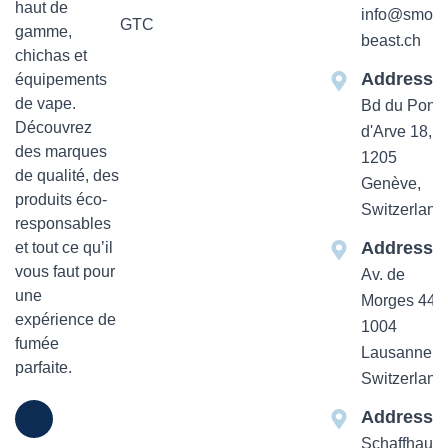
haut de
info@smok-
GTC
gamme,
beast.ch
chichas et
Addresse
équipements
de vape.
Bd du Pont-
Découvrez
d'Arve 18,
des marques
1205
de qualité, des
Genève,
produits éco-
Switzerland
responsables
Addresse
et tout ce qu’il
vous faut pour
Av. de
une
Morges 44
expérience de
1004
fumée
Lausanne,
parfaite.
Switzerland
Addresse
Schaffhause