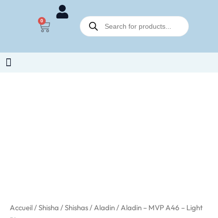
Aller
Recherche
au
0
Panier
de
contenu
produits
Accueil
/
Shisha
/
Shishas
/
Aladin
/ Aladin – MVP A46 – Light