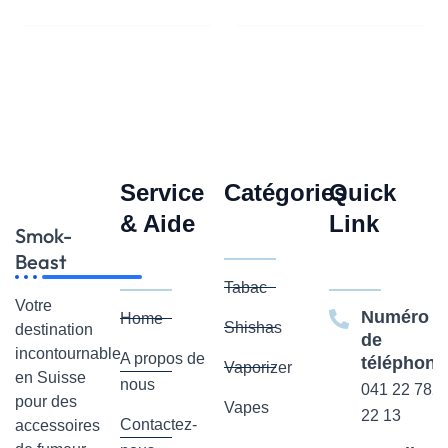
Service
Catégories
Quick
& Aide
Link
Smok-
Beast
Tabac
Votre
Numéro
Home
Shishas
destination
de
incontournable
A propos de
téléphone
Vaporizer
en Suisse
nous
041 22 782
pour des
Vapes
22 13
Contactez-
accessoires