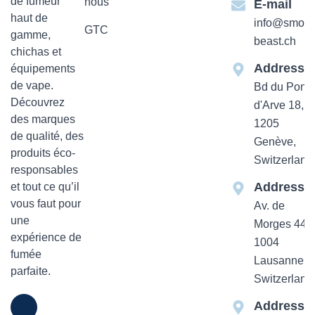
de fumeur
nous
E-mail
haut de
info@smok-
GTC
gamme,
beast.ch
chichas et
Addresse
équipements
de vape.
Bd du Pont-
Découvrez
d'Arve 18,
des marques
1205
de qualité, des
Genève,
produits éco-
Switzerland
responsables
Addresse
et tout ce qu’il
vous faut pour
Av. de
une
Morges 44
expérience de
1004
fumée
Lausanne,
parfaite.
Switzerland
Addresse