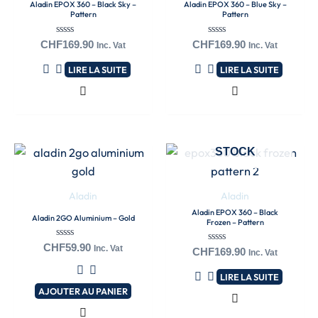
Aladin EPOX 360 – Black Sky –
Aladin EPOX 360 – Blue Sky –
Pattern
Pattern
Note
Note
CHF
169.90
CHF
169.90
Inc. Vat
Inc. Vat
0
0
sur
sur
LIRE LA SUITE
LIRE LA SUITE
5
5
EN RUPTURE DE
STOCK
Aladin
Aladin
Aladin EPOX 360 – Black
Aladin 2GO Aluminium – Gold
Frozen – Pattern
Note
CHF
59.90
Inc. Vat
Note
CHF
169.90
Inc. Vat
0
0
sur
sur
5
LIRE LA SUITE
5
AJOUTER AU PANIER