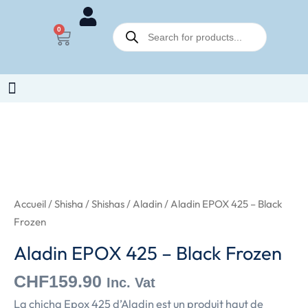
Aller
Recherche
au
0
Panier
de
contenu
produits
Accueil
/
Shisha
/
Shishas
/
Aladin
/ Aladin EPOX 425 – Black
Frozen
Aladin EPOX 425 – Black Frozen
CHF
159.90
Inc. Vat
La chicha Epox 425 d’Aladin est un produit haut de