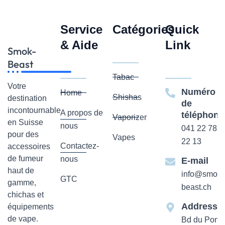
Service
Catégories
Quick
& Aide
Link
Smok-
Beast
Tabac
Votre
Numéro
Home
Shishas
destination
de
incontournable
A propos de
téléphone
Vaporizer
en Suisse
nous
041 22 782
pour des
Vapes
22 13
Contactez-
accessoires
de fumeur
nous
E-mail
haut de
info@smok-
GTC
gamme,
beast.ch
chichas et
Addresse
équipements
de vape.
Bd du Pont-