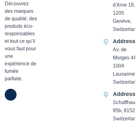
Découvrez
d'Arve 18,
des marques
1205
de qualité, des
Genève,
produits éco-
Switzerland
responsables
Addresse
et tout ce qu’il
vous faut pour
Av. de
une
Morges 44
expérience de
1004
fumée
Lausanne,
parfaite.
Switzerland
Addresse
Schaffhause
95b, 8152 Z
Switzerland