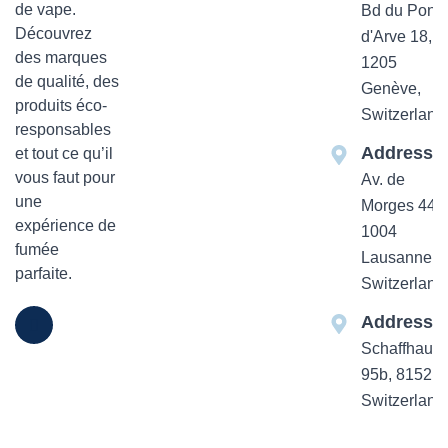
de vape.
Bd du Pont-
Découvrez
d'Arve 18,
des marques
1205
de qualité, des
Genève,
produits éco-
Switzerland
responsables
Addresse
et tout ce qu’il
vous faut pour
Av. de
une
Morges 44
expérience de
1004
fumée
Lausanne,
parfaite.
Switzerland
Addresse
Schaffhause
95b, 8152 Z
Switzerland