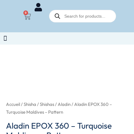
Aladin
Aller
EPOX
Recherche
au
0
Panier
de
360
contenu
produits
-
Turquoise
Maldives
-
quantité
Pattern
de
Aladin
EPOX
360
-
Turquoise
Accueil
/
Shisha
/
Shishas
/
Aladin
/ Aladin EPOX 360 –
Maldives
Turquoise Maldives – Pattern
-
Aladin EPOX 360 – Turquoise
Pattern