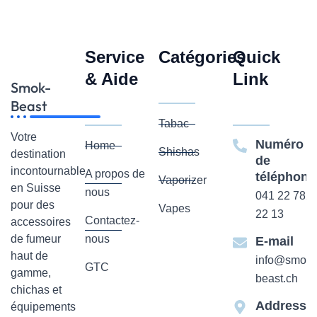
Service
Catégories
Quick
& Aide
Link
Smok-
Beast
Tabac
Votre
Numéro
Home
Shishas
destination
de
incontournable
A propos de
téléphone
Vaporizer
en Suisse
nous
041 22 782
pour des
Vapes
22 13
Contactez-
accessoires
de fumeur
nous
E-mail
haut de
info@smok-
GTC
gamme,
beast.ch
chichas et
Addresse
équipements