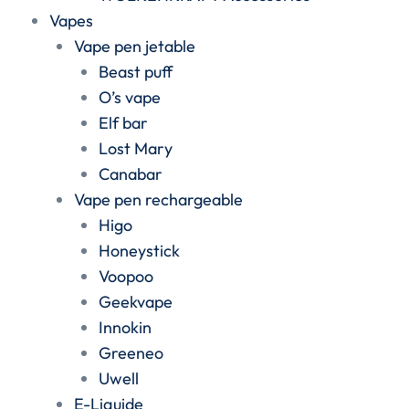
Vapes
Vape pen jetable
Beast puff
O’s vape
Elf bar
Lost Mary
Canabar
Vape pen rechargeable
Higo
Honeystick
Voopoo
Geekvape
Innokin
Greeneo
Uwell
E-Liquide