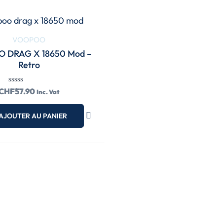
VOOPOO
 DRAG X 18650 Mod –
Retro
Note
CHF
57.90
Inc. Vat
0
sur
5
AJOUTER AU PANIER