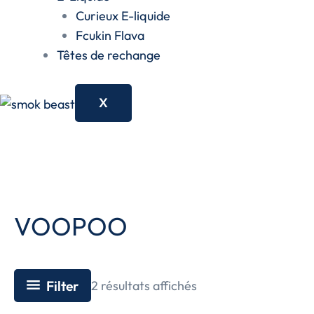
Curieux E-liquide
Fcukin Flava
Têtes de rechange
X
VOOPOO
Filter
2 résultats affichés