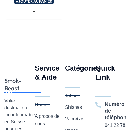
AJOUTER AU PANIER
Service
Catégories
Quick
& Aide
Link
Smok-
Beast
Tabac
Votre
Numéro
Home
Shishas
destination
de
incontournable
A propos de
téléphone
Vaporizer
en Suisse
nous
041 22 782
pour des