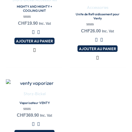
MIGHTY AND MIGHTY +
Accessories
COOLING UNIT
Unite de Refroidissement pour
Venty
Note
CHF
19.90
Inc. Vat
0
Note
sur
CHF
26.00
Inc. Vat
0
5
sur
AJOUTER AU PANIER
5
AJOUTER AU PANIER
Storz-Bickel
Vaporisateur VENTY
Note
CHF
369.90
Inc. Vat
0
sur
5