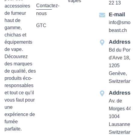
Vapes
22 13
Contactez-
accessoires
de fumeur
nous
E-mail
haut de
info@smok-
GTC
gamme,
beast.ch
chichas et
Addresse
équipements
de vape.
Bd du Pont-
Découvrez
d'Arve 18,
des marques
1205
de qualité, des
Genève,
produits éco-
Switzerland
responsables
Addresse
et tout ce qu’il
vous faut pour
Av. de
une
Morges 44
expérience de
1004
fumée
Lausanne,
parfaite.
Switzerland