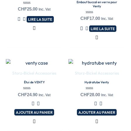
Embout buccal en verre pour
Venty
Note
CHF
25.00
Inc. Vat
0
sur
Note
CHF
17.00
Inc. Vat
LIRE LA SUITE
5
0
sur
LIRE LA SUITE
5
Storz-Bickel Accessories
Storz-Bickel Accessories
Étui de VENTY
Hydratube Venty
Note
Note
CHF
24.90
CHF
28.00
Inc. Vat
Inc. Vat
0
0
sur
sur
5
5
AJOUTER AU PANIER
AJOUTER AU PANIER