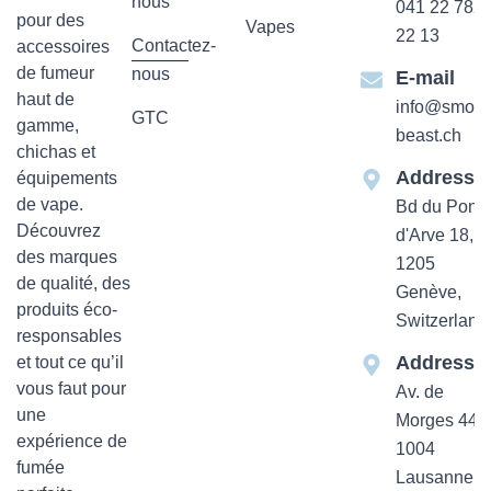
nous
041 22 782
pour des
Vapes
22 13
Contactez-
accessoires
de fumeur
nous
E-mail
haut de
info@smok-
GTC
gamme,
beast.ch
chichas et
Addresse
équipements
de vape.
Bd du Pont-
Découvrez
d'Arve 18,
des marques
1205
de qualité, des
Genève,
produits éco-
Switzerland
responsables
Addresse
et tout ce qu’il
vous faut pour
Av. de
une
Morges 44
expérience de
1004
fumée
Lausanne,