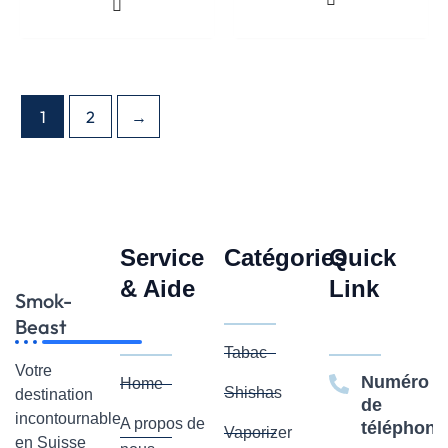
1
2
→
Service
Catégories
Quick
& Aide
Link
Smok-
Beast
Tabac
Votre
Numéro
Home
Shishas
destination
de
incontournable
A propos de
téléphone
Vaporizer
en Suisse