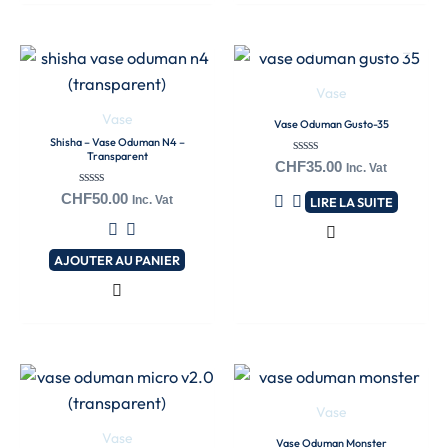
EN RUPTURE DE
STOCK
Vase
Vase
Vase Oduman Gusto-35
Shisha – Vase Oduman N4 –
Transparent
Note
CHF
35.00
Inc. Vat
0
sur
Note
CHF
50.00
Inc. Vat
LIRE LA SUITE
5
0
sur
5
AJOUTER AU PANIER
Vase
Vase
Vase Oduman Monster