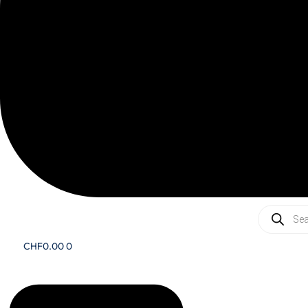
Recherc
de
produits
CHF
0.00
0