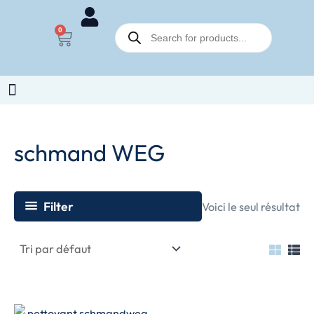
Aller
Recherche
au
0
Panier
de
contenu
produits
schmand WEG
Filter
Voici le seul résultat
EN RUPTURE DE
STOCK