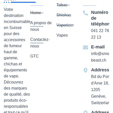
Tabac
Votre
Numéro
Home
Shishas
destination
de
incontournable
A propos de
téléphone
Vaporizer
en Suisse
nous
041 22 782
pour des
Vapes
22 13
Contactez-
accessoires
de fumeur
nous
E-mail
haut de
info@smok-
GTC
gamme,
beast.ch
chichas et
Addresse
équipements
de vape.
Bd du Pont-
Découvrez
d'Arve 18,
des marques
1205
de qualité, des
Genève,
produits éco-
Switzerland
responsables
Addresse
et tout ce qu’il