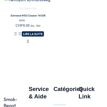
Accessories
Schmand WEG Cleaner 140GR
Note
CHF
8.00
Inc. Vat
0
sur
LIRE LA SUITE
5
Service
Catégories
Quick
& Aide
Link
Smok-
Beast