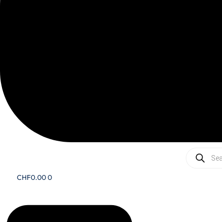
Recherc
de
produits
CHF
0.00
0