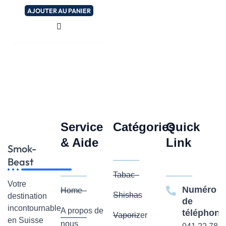
5
AJOUTER AU PANIER
Service
Catégories
Quick
& Aide
Link
Smok-
Beast
Tabac
Votre
Numéro
Home
Shishas
destination
de
incontournable
A propos de
téléphone
Vaporizer
en Suisse
nous