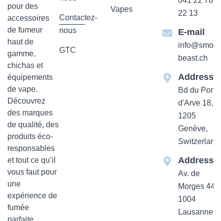
041 22 782
pour des
Vapes
22 13
Contactez-
accessoires
de fumeur
nous
E-mail
haut de
info@smok-
GTC
gamme,
beast.ch
chichas et
Addresse
équipements
de vape.
Bd du Pont-
Découvrez
d'Arve 18,
des marques
1205
de qualité, des
Genève,
produits éco-
Switzerland
responsables
Addresse
et tout ce qu’il
vous faut pour
Av. de
une
Morges 44
expérience de
1004
fumée
Lausanne,
parfaite.