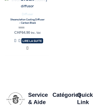
Diffuser
Steamulation Cooling Diffuser
– Carbon Black
Note
CHF
64.90
Inc. Vat
0
sur
LIRE LA SUITE
5
Service
Catégories
Quick
& Aide
Link