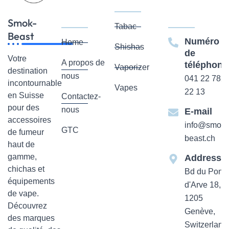
Smok-
Tabac
Beast
Numéro
Home
Shishas
de
Votre
A propos de
téléphone
Vaporizer
destination
nous
041 22 782
incontournable
Vapes
22 13
en Suisse
Contactez-
pour des
nous
E-mail
accessoires
info@smok-
GTC
de fumeur
beast.ch
haut de
gamme,
Addresse
chichas et
Bd du Pont-
équipements
d'Arve 18,
de vape.
1205
Découvrez
Genève,
des marques
Switzerland