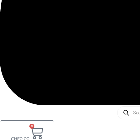
Recherc
de
produits
0
CHF
0.00